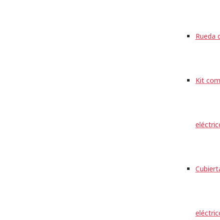
Rueda d
Kit com
eléctri
Cubiert
eléctri