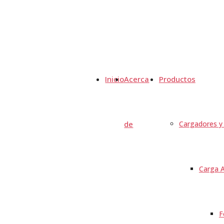
Inicio
Acerca
Productos
de
Cargadores y 
Carga A
F