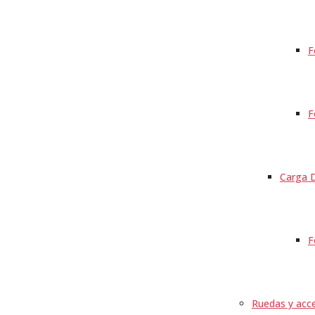
F
F
Carga D
F
Ruedas y acce