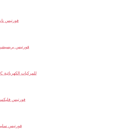
فورتيس نانو
فورتيس بريسيشن
شحن DC للمركبات الكهربائية
فورتيس فليكس
فورتيس سليم