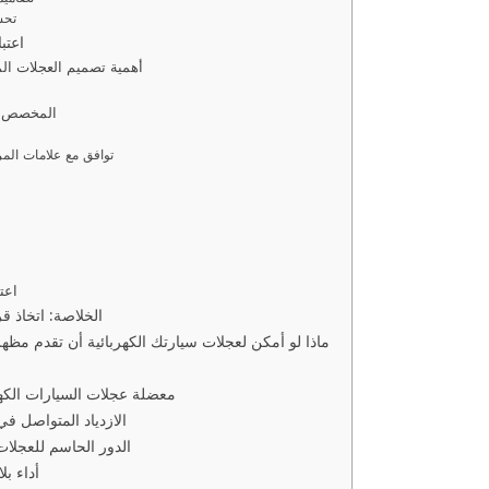
تحس
اعتب
أهمية تصميم العجلات ال
نهج Fortis Drive
توافق مع علامات المر
اعت
الخلاصة: اتخاذ قر
ماذا لو أمكن لعجلات سيارتك الكهربائية أن تقدم مظهرا
معضلة عجلات السيارات الكهر
الازدياد المتواصل ف
الدور الحاسم للعجلات 
فلسفة rtis Drive