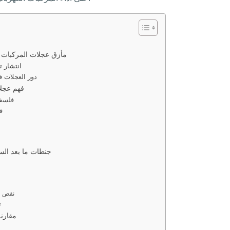
مأزق عجلات المركبات ال
انتشار ت
دور العجلات في
فهم عجلا
فلسفة
ق
جنطات ما بعد السو
م
نقص كف
ت
مقارن