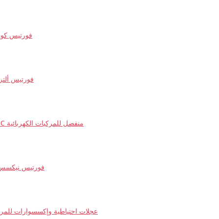
فورتيس كور
فورتيس ألترا
شحن DC منفصل للمركبات الكهربائية
فورتيس نيكسس
عجلات احتياطية وإكسسوارات للمركب