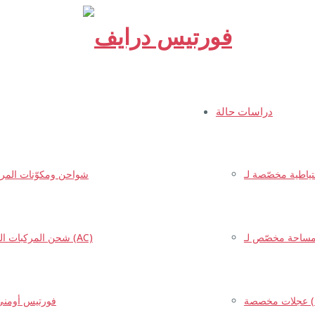
فورتيس
درايف
دراسات حالة
شواحن ومكوّنات المركب
شحن المركبات الكهربائية (AC)
فورتيس أومني