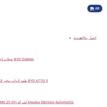
AR
اتصل بنا
المدونة
عجلات احتياطية مخصّصة لـ BYD Dolphin
طقم أدوات توفير المساحة مخصّص لـ BYD ATTO 3
عجلات مخصصة (MG ZS EV) لشركة Impulso Eléctrico Automotriz