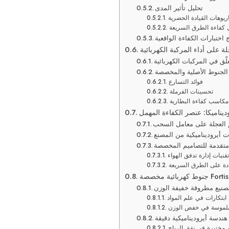
تحليل تأثير المدى
ريوهات القيادة الحضرية
 كفاءة الطرق السريعة
ج اختبارات الكفاءة الواقعية
لة على أداء المركبة الكهربائية
لّق في المركبات الكهربائية
الجنوط الأصلية والمخصصة
فوائد التسارع
تحسينات الفرملة
مكاسب كفاءة البطارية
وديناميكا: عنصر الكفاءة المهمل
 العجلة على معامل السحب
 متقدمة للتصاميم المخصصة
تقنيات إدارة تدفق الهواء
ادة على الطرق السريعة
صصة Fortis Drive
تصنيع مطروقة خفيفة الوزن
ابتكارات في علم المواد
ملموسة في خفض الوزن
هندسة أيروديناميكية دقيقة
 مختبرة في نفق الرياح