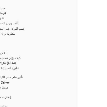
سينا
عوامل
نتائ
تأثير وزن العج
فهم الوزن غير المع
مقارنة وزن 
الأير
كيف يؤثر تصميم
تنازلات أيروديناميكية من المصنع (OEM)
حلول انسيابية
تأثير على مدى القي
جنوط كهربائية مخ
تقنية 
إنجازات 
تصاميم