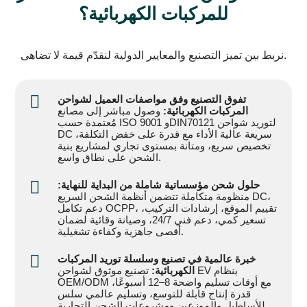
للمركبات الكهربائية؟
نربط بين تميز التصنيع والمعايير الدولية لنقدّم قيمة لا تضاهى.
تفوق التصنيع وفق مواصفات العميل لشواحن
المركبات الكهربائية:
وصول مباشر إلى مصانع
مُعتمدة حسب ISO 9001 وDIN70121 لتوريد شواحن
DC سريعة عالية الأداء مع قدرة على خفض التكلفة،
تخصيص سريع، ومتانة بمستوى تجاري لمشاريع بنية
الشحن على نطاق واسع.
حلول شحن مؤسساتية شاملة من البداية للنهاية:
منظومة متكاملة تتضمن أنظمة الشحن السريع DC،
دعم تكامل OCPP، تقييم الموقع، إرشادات التركيب،
تسعير كمي، دعم فني 24/7، وصيانة وقائية لضمان
أقصى جاهزية وكفاءة تشغيلية.
خبرة عالمية في تصنيع وسلسلة توريد المركبات
الكهربائية:
تصنيع موثوق لشواحن EV بنظام
OEM/ODM مع أوقات تسليم واضحة 8–12 أسبوعًا،
قدرة إنتاج قابلة للتوسع، وتسليم عالمي سلس
للأساطيل والموزعين ومشروعات الشحن التجارية.