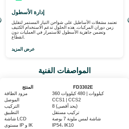
وكلاء السيارات
 شواحن التيار المستمر عمل المعارض من خلال شحن
تعتمد مش
يارات العرض ومركبات العملاء، مما يعزز تجربة العملاء
زمن دو
ويظهر أداء السيارات الكهربائية في الواقع.
وت
عرض المزيد
المواصفات الفنية
FD3302E
المنتج
360 كيلووات | 480 كيلووات
مزود الطاقة
CCS1 | CCS2
الموصل
8 (بحد أقصى)
التركيب
تركيب مستقل
التطبيق
شاشة لمس ملونة 7 بوصة
شاشة LCD
IP54، IK10
مستوى IP و IK