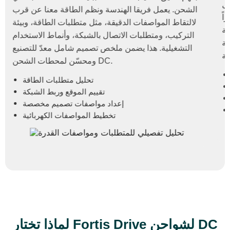
مؤتمتة وملتزمة بمعايير مثل ISO 9001 وDIN70121
وشهادات أخرى ذات صلة، مما يضمن وصولاً مباشراً
لمستويات جودة عالية لحلول شحن مخصصة، مدعومة
بخبرة مثبتة في الإلكترونيات عالية القدرة وأنظمة
السلامة.
مصانع معتمدة
خبرة تصنيع شواحن DC
وصول مباشر إلى المصانع
التحقق من قدرة الإنتاج
لماذا تختار Fortis Drive لشواحن DC