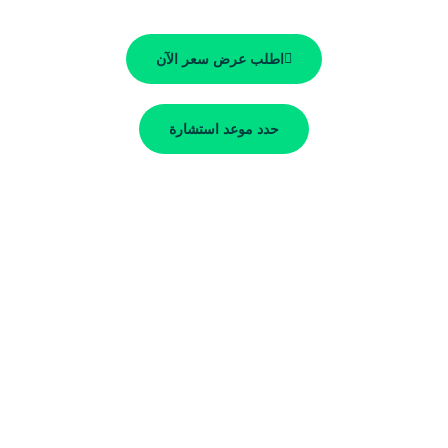
اطلب عرض سعر الآن
حدد موعد استشارة
حاصل على شهادة ISO 9001
تكلفة تصنيع محسّنة
مواصفات مخصصة
دعم الشركاء