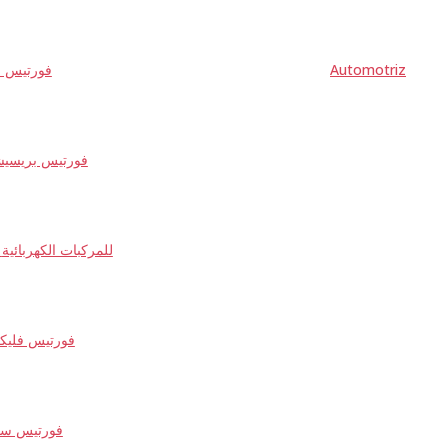
Automotriz
فورتيس نا
فورتيس بريسي
شحن DC للمركبات الكهربائية
فورتيس فلي
فورتيس سل