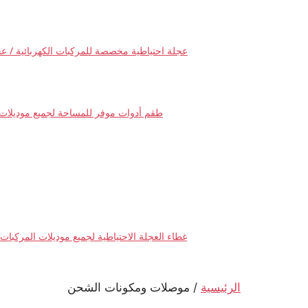
عجلة احتياطية مخصصة للمركبات الكهربائية / ع
طقم أدوات موفر للمساحة لجميع موديلات 
غطاء العجلة الاحتياطية لجميع موديلات المركبات ا
الرئيسية
/ موصلات ومكونات الشحن