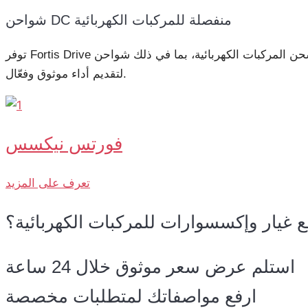
شواحن DC منفصلة للمركبات الكهربائية
توفر Fortis Drive مجموعة شاملة من حلول شحن المركبات الكهربائية، بما في ذلك شواحن AC وشواحن DC وشواحن DC منفصلة (Split DC)، جميعها مصنعة ضمن شبكة إنتاجنا في الصين
لتقديم أداء موثوق وفعّال.
فورتس نيكسس
تعرف على المزيد
غيار وإكسسوارات للمركبات الكهربائية؟
استلم عرض سعر موثوق خلال 24 ساعة
ارفع مواصفاتك لمتطلبات مخصصة