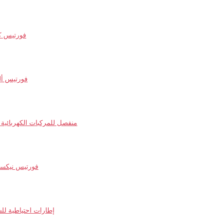
فورتيس ك
فورتيس ألت
شحن DC منفصل للمركبات الكهربائية
فورتيس نيك
إطارات احتياطية للس