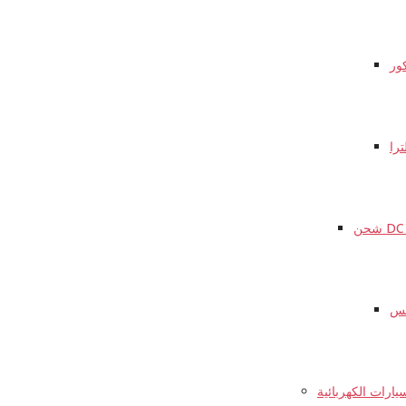
ور
را
سس
يارات الكهربائية