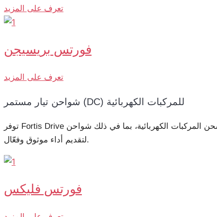
تعرف على المزيد
فورتس بريسيجن
تعرف على المزيد
شواحن تيار مستمر (DC) للمركبات الكهربائية
توفر Fortis Drive مجموعة شاملة من حلول شحن المركبات الكهربائية، بما في ذلك شواحن AC وشواحن DC وشواحن DC منفصلة (Split DC)، جميعها مصنعة ضمن شبكة إنتاجنا في الصين
لتقديم أداء موثوق وفعّال.
فورتس فليكس
تعرف على المزيد