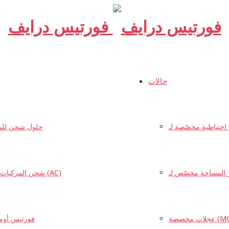
فورتيس درايف
حالات
حلول شحن للمر
شحن المركبات الكهربائية (AC)
عجلات مخصصة (MG ZS EV) لشركة Impulso Eléctrico
فورتيس أوم