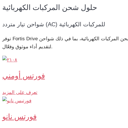
حلول شحن المركبات الكهربائية
شواحن تيار متردد (AC) للمركبات الكهربائية
توفر Fortis Drive مجموعة شاملة من حلول شحن المركبات الكهربائية، بما في ذلك شواحن AC وشواحن DC وشواحن DC منفصلة (Split DC)، جميعها مصنعة ضمن شبكة إنتاجنا في الصين
لتقديم أداء موثوق وفعّال.
فورتس أومني
تعرف على المزيد
فورتس نانو