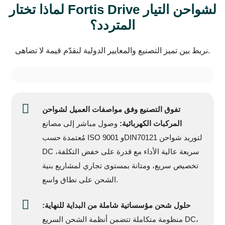
لماذا تختار Fortis Drive لشواحن التيار
المتردد؟
نربط بين تميز التصنيع والمعايير الدولية لنقدّم قيمة لا تضاهى.
تفوق التصنيع وفق مواصفات العميل لشواحن
المركبات الكهربائية:
وصول مباشر إلى مصانع
مُعتمدة حسب ISO 9001 وDIN70121 لتوريد شواحن
DC سريعة عالية الأداء مع قدرة على خفض التكلفة،
تخصيص سريع، ومتانة بمستوى تجاري لمشاريع بنية
الشحن على نطاق واسع.
حلول شحن مؤسساتية شاملة من البداية للنهاية:
منظومة متكاملة تتضمن أنظمة الشحن السريع DC،