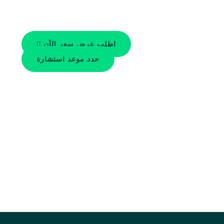
احصل على عرض جودة خلال 24 ساعة
ارفع مواصفاتك لمتطلبات مخصصة
اطلب عرض سعر الآن
حدد موعد استشارة
حاصل على شهادة ISO 9001
تكلفة تصنيع محسّنة
مواصفات مخصصة
دعم الشركاء