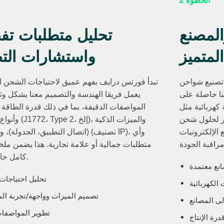
الخطوة 2
التحقق من التصنيع والمصنع
المتميز
نحن كصانعين ندير مرافق إنتاج متخصصة في تصنيع شواحن
تيار متناوب محمولة بعناية دقيقة. منشآتنا حاصلة على
شهادات جودة وسلامة كهربائية مثل ISO 9001 وCE وUL،
مما يضمن وصولًا مباشرًا إلى أعلى المعايير لحلول شحن
مخصصة، مدعومة بخبرة مثبتة في تجميع الإلكترونيات
ومراقبة الجودة.
مصانع معتمدة
خبرة في تصنيع شواحن المركبات الكهربائية
وصول مباشر إلى المصانع
التحقق من قدرة الإنتاج