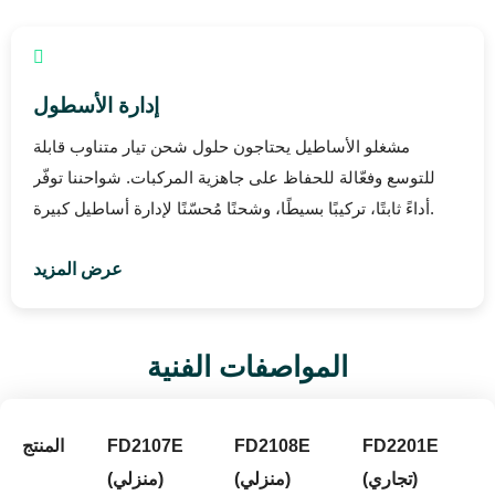
إدارة الأسطول
مشغلو الأساطيل يحتاجون حلول شحن تيار متناوب قابلة
للتوسع وفعّالة للحفاظ على جاهزية المركبات. شواحننا توفّر
أداءً ثابتًا، تركيبًا بسيطًا، وشحنًا مُحسّنًا لإدارة أساطيل كبيرة.
عرض المزيد
المواصفات الفنية
FD2201E
FD2108E
FD2107E
المنتج
(تجاري)
(منزلي)
(منزلي)