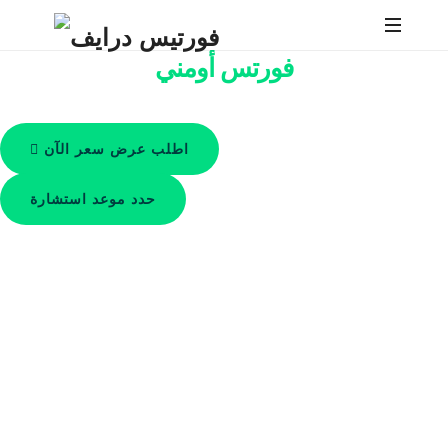
فورتيس
فورتس أومني
درايف
مصمم لتعزيز الكفاءة والأناقة
اطلب عرض سعر الآن
حدد موعد استشارة