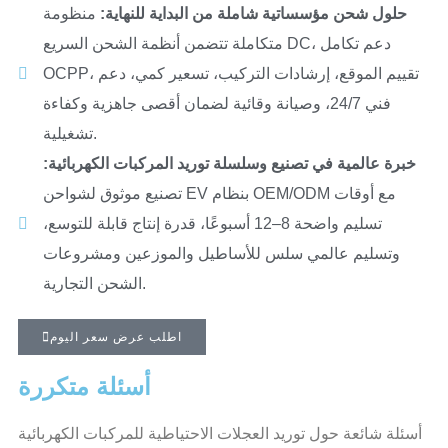
حلول شحن مؤسساتية شاملة من البداية للنهاية:
منظومة
متكاملة تتضمن أنظمة الشحن السريع DC، دعم تكامل
OCPP، تقييم الموقع، إرشادات التركيب، تسعير كمي، دعم
فني 24/7، وصيانة وقائية لضمان أقصى جاهزية وكفاءة
تشغيلية.
خبرة عالمية في تصنيع وسلسلة توريد المركبات الكهربائية:
تصنيع موثوق لشواحن EV بنظام OEM/ODM مع أوقات
تسليم واضحة 8–12 أسبوعًا، قدرة إنتاج قابلة للتوسع،
وتسليم عالمي سلس للأساطيل والموزعين ومشروعات
الشحن التجارية.
اطلب عرض سعر اليوم
أسئلة متكررة
أسئلة شائعة حول توريد العجلات الاحتياطية للمركبات الكهربائية