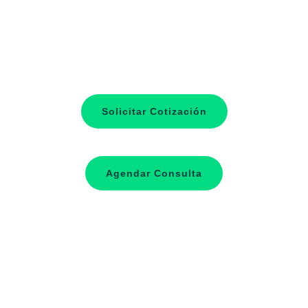
Solicitar Cotización
Agendar Consulta
Costo de fabricación optimizado
Certificado ISO 9001
Soporte para socios
Especificaciones personalizadas