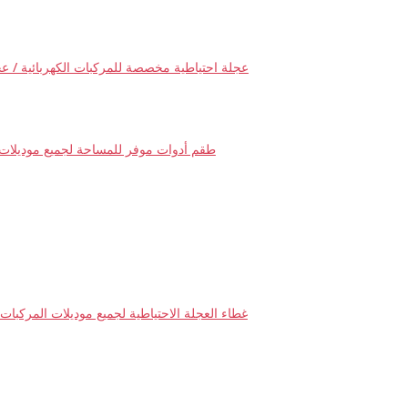
عجلة احتياطية مخصصة للمركبات الكهربائية / ع
طقم أدوات موفر للمساحة لجميع موديلات 
غطاء العجلة الاحتياطية لجميع موديلات المركبات ا