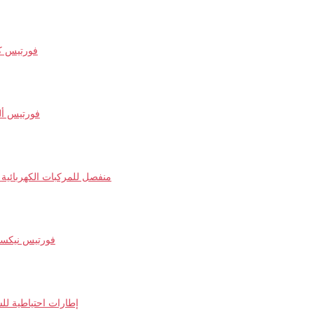
فورتيس ك
فورتيس ألت
شحن DC منفصل للمركبات الكهربائية
فورتيس نيك
إطارات احتياطية للس