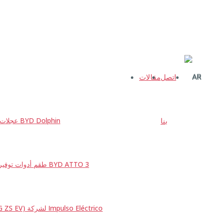
اتصل
مقالات
AR
بنا
عجلات احتياطية مخصّصة لـ BYD Dolphin
طقم أدوات توفير المساحة مخصّص لـ BYD ATTO 3