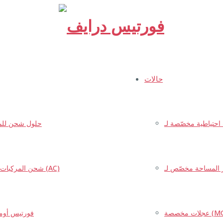
فورتيس
درايف
حالات
حلول شحن للمر
شحن المركبات الكهربائية (AC)
عجلات مخصصة (MG ZS EV) لشركة Impulso Eléctrico
فورتيس أوم