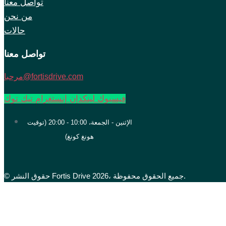
تواصل معنا
من نحن
حالات
تواصل معنا
مرحبا@fortisdrive.com
فيسبوك
لينكدإن
إنستغرام
تيك توك
الإثنين - الجمعة، 10:00 - 20:00 (توقيت
هونغ كونغ)
© حقوق النشر Fortis Drive 2026، جميع الحقوق محفوظة.