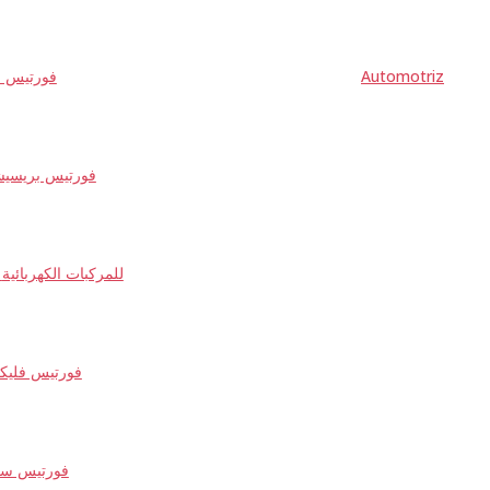
Automotriz
فورتيس نا
فورتيس بريسي
شحن DC للمركبات الكهربائية
فورتيس فلي
فورتيس سل