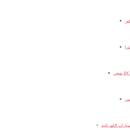
ور
را
سس
يارات الكهربائية