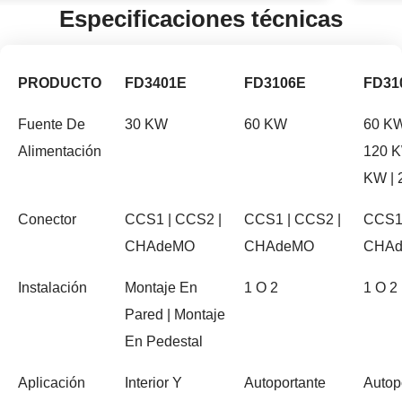
Especificaciones técnicas
PRODUCTO
FD3401E
FD3106E
FD31
Fuente De
30 KW
60 KW
60 KW
Alimentación
120 K
KW |
Conector
CCS1 | CCS2 |
CCS1 | CCS2 |
CCS1 
CHAdeMO
CHAdeMO
CHA
Instalación
Montaje En
1 O 2
1 O 2
Pared | Montaje
En Pedestal
Aplicación
Interior Y
Autoportante
Autop