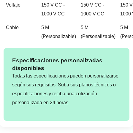
Voltaje
150 V CC -
150 V CC -
150 V
1000 V CC
1000 V CC
1000
Cable
5 M
5 M
5 M
(personalizable)
(personalizable)
(pers
Especificaciones personalizadas
disponibles
Todas las especificaciones pueden personalizarse
según sus requisitos. Suba sus planos técnicos o
especificaciones y reciba una cotización
personalizada en 24 horas.