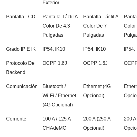
Exterior
Pantalla LCD
Pantalla Táctil A
Pantalla Táctil A
Pantal
Color De 4,3
Color De 7
Color
Pulgadas
Pulgadas
Pulga
Grado IP E IK
IP54, IK10
IP54, IK10
IP54,
Protocolo De
OCPP 1.6J
OCPP 1.6J
OCPP
Backend
Comunicación
Bluetooth /
Ethernet (4G
Ether
Wi‑Fi / Ethernet
Opcional)
Opcio
(4G Opcional)
Corriente
100 A / 125 A
200 A (250 A
200 A
CHAdeMO
Opcional)
Opcio