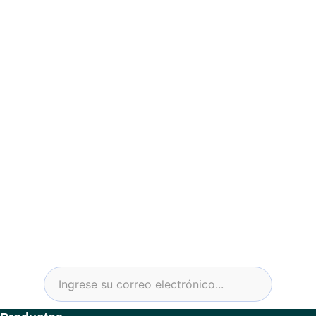
Certificado ISO 9001
Soporte para socios
Especificaciones personalizadas
Suscríbase al boletín y a novedades del
sector