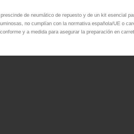
rescinde de neumático de repuesto y de un kit esencial par
luminosas, no cumplían con la normativa española/UE o car
 conforme y a medida para asegurar la preparación en carre