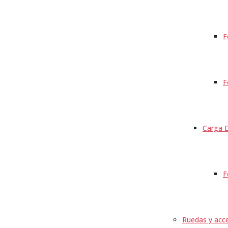
F
F
Carga D
F
Ruedas y acce