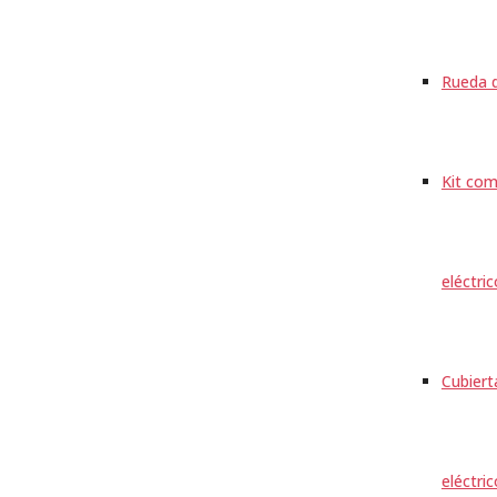
Rueda d
Kit com
eléctri
Cubiert
eléctri