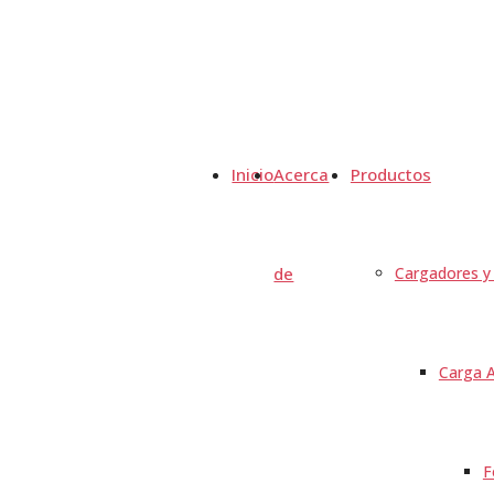
Inicio
Acerca
Productos
de
Cargadores y 
Carga A
F